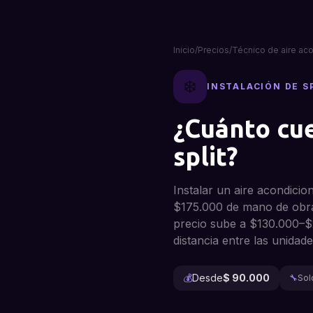
Inicio
/
Precios
/
Técnico de aire ac
❄️
INSTALACIÓN DE S
¿Cuánto cue
split?
Instalar un aire acondicio
$175.000 de mano de obra 
precio sube a $130.000–$2
distancia entre las unidades
💰
Desde
$ 90.000
🔧
Sol