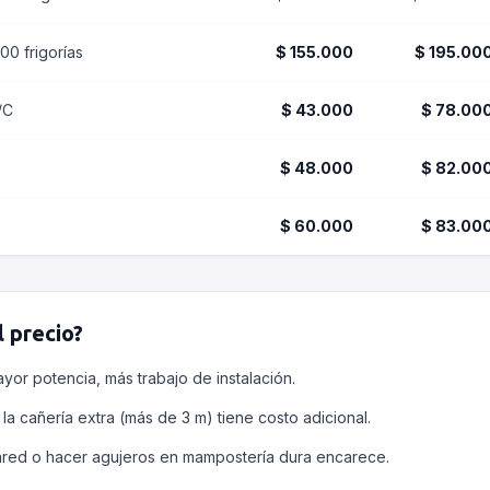
500 frigorías
$ 155.000
$ 195.00
/C
$ 43.000
$ 78.00
$ 48.000
$ 82.00
$ 60.000
$ 83.00
l precio?
ayor potencia, más trabajo de instalación.
 la cañería extra (más de 3 m) tiene costo adicional.
ared o hacer agujeros en mampostería dura encarece.