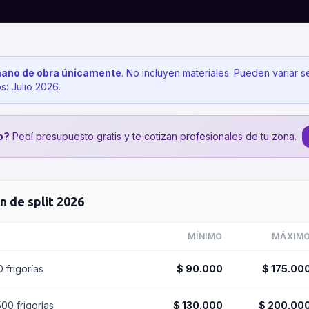
ano de obra únicamente
. No incluyen materiales. Pueden variar 
os:
Julio 2026
.
o?
Pedí presupuesto gratis y te cotizan profesionales de tu zona.
n de split
2026
MÍNIMO
MÁXIM
0 frigorías
$ 90.000
$ 175.00
500 frigorías
$ 130.000
$ 200.00