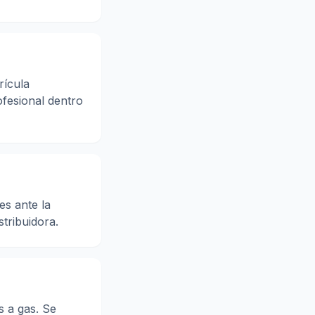
rícula
ofesional dentro
es ante la
stribuidora.
s a gas. Se