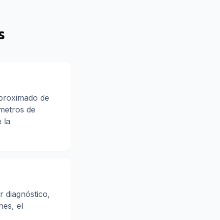
s
aproximado de
metros de
 la
r diagnóstico,
nes, el