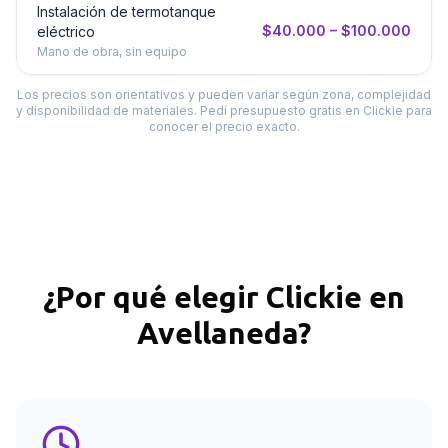
Instalación de termotanque
$40.000 – $100.000
eléctrico
Mano de obra, sin equipo
Los precios son orientativos y pueden variar según zona, complejidad
y disponibilidad de materiales. Pedí presupuesto gratis en Clickie para
conocer el precio exacto.
¿Por qué elegir Clickie en
Avellaneda
?