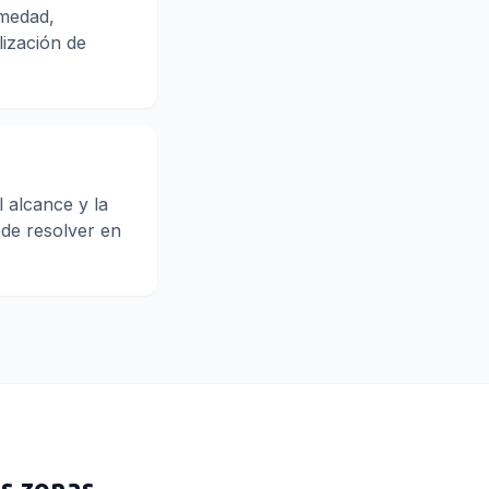
umedad,
lización de
 alcance y la
ede resolver en
s zonas