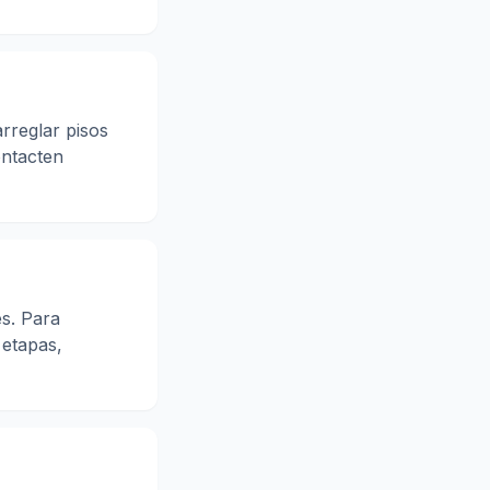
arreglar pisos
ontacten
s. Para
 etapas,