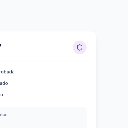
o
robada
lado
do
rton