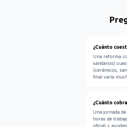
Pre
¿Cuánto cuest
Una reforma com
sanitarios) cue
(cerámicos, san
final varía muc
¿Cuánto cobra 
Una jornada de 
horas de trabajo
oficial + ayudan