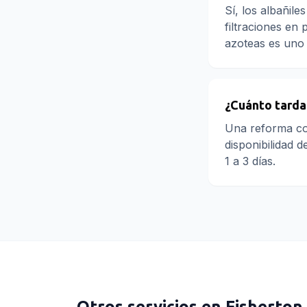
Sí, los albañil
filtraciones en
azoteas es uno 
¿Cuánto tarda
Una reforma co
disponibilidad 
1 a 3 días.
Otros servicios en
Fisherton