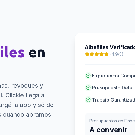
iles
en
Albañiles
Verificad
(4.9/5)
Experiencia Comp
mas, revoques y
Presupuesto Detal
l.
Clickie llega a
Trabajo Garantiza
argá la app y sé de
os cuando abramos.
Presupuestos en
Fishe
A convenir