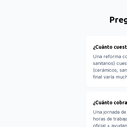
Pre
¿Cuánto cuest
Una reforma com
sanitarios) cue
(cerámicos, san
final varía muc
¿Cuánto cobra 
Una jornada de 
horas de trabajo
oficial + ayudan