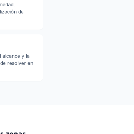
umedad,
lización de
 alcance y la
ede resolver en
s zonas