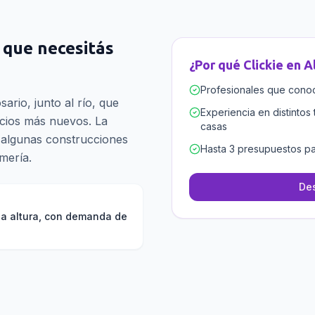
o que necesitás
¿Por qué Clickie en
A
Profesionales que conoce
ario, junto al río, que
Experiencia en distintos 
icios más nuevos. La
casas
e algunas construcciones
Hasta 3 presupuestos pa
mería.
Des
aja altura, con demanda de