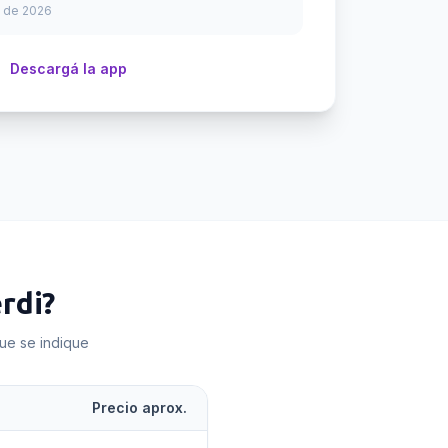
 de 2026
Descargá la app
rdi
?
que se indique
Precio aprox.