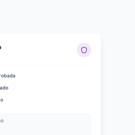
o
robada
lado
do
di