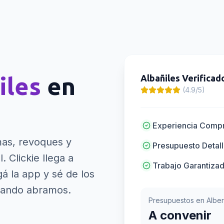
iles
en
Albañiles
Verificad
(4.9/5)
Experiencia Comp
mas, revoques y
Presupuesto Detal
l.
Clickie llega a
Trabajo Garantiza
á la app y sé de los
uando abramos.
Presupuestos en
Alber
A convenir