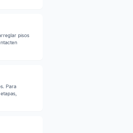
arreglar pisos
ontacten
s. Para
 etapas,