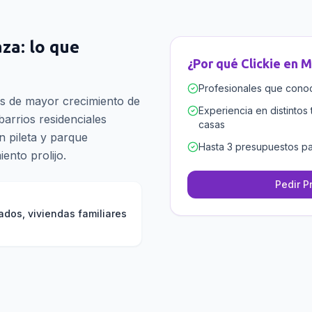
aza
: lo que
¿Por qué Clickie en
M
Profesionales que conoce
es de mayor crecimiento de
Experiencia en distintos 
barrios residenciales
casas
 pileta y parque
Hasta 3 presupuestos pa
ento prolijo.
Pedir P
ados, viviendas familiares