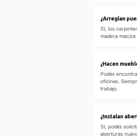
¿Arreglan puer
Sí, los carpinte
madera maciza y 
¿Hacen muebl
Podés encontrar
oficinas. Siemp
trabajo.
¿Instalan abe
Sí, podés solic
aberturas nueva