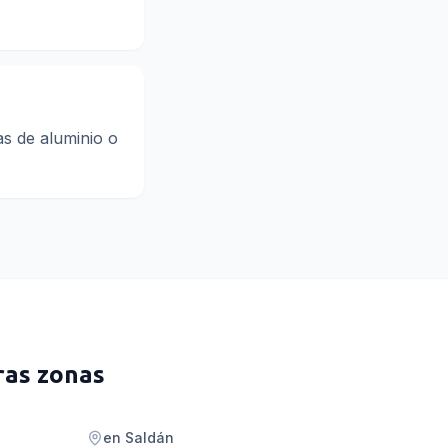
s de aluminio o
ras zonas
en
Saldán