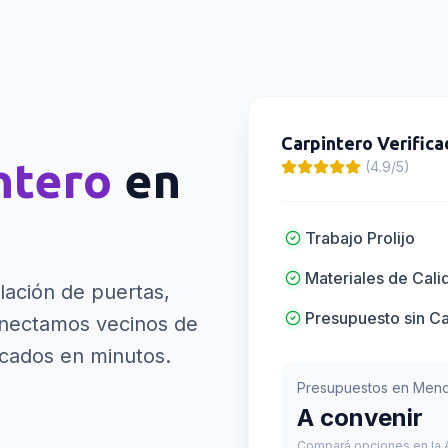
Carpintero
Verifica
ntero
en
(4.9/5)
Trabajo Prolijo
Materiales de Cali
lación de puertas,
Presupuesto sin C
ectamos vecinos de
icados en minutos.
Presupuestos en
Mend
A convenir
Compará opciones en la A