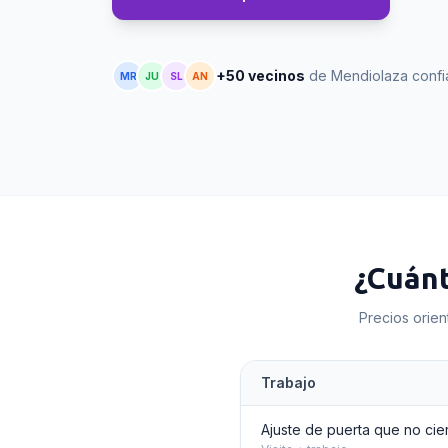
+50 vecinos
de Mendiolaza confi
MR
JU
SL
AN
¿Cuán
Precios orien
Trabajo
Ajuste de puerta que no cie