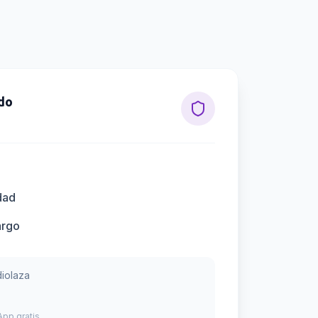
do
dad
argo
iolaza
pp gratis