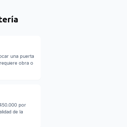
tería
locar una puerta
 requiere obra o
$450.000 por
lidad de la