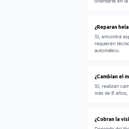
orientarte en la 
¿Reparan hela
Sí, encontrá es
requieren técni
automático.
¿Cambian el m
Sí, realizan ca
más de 8 años, 
¿Cobran la vis
Depende del téc