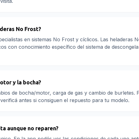
visita.
deras No Frost?
pecialistas en sistemas No Frost y cíclicos. Las heladeras N
cos con conocimiento específico del sistema de descongel
otor y la bocha?
mbios de bocha/motor, carga de gas y cambio de burletes. 
verificá antes si consiguen el repuesto para tu modelo.
ita aunque no reparen?
nico. En la app podés ver las condiciones de cada uno ant