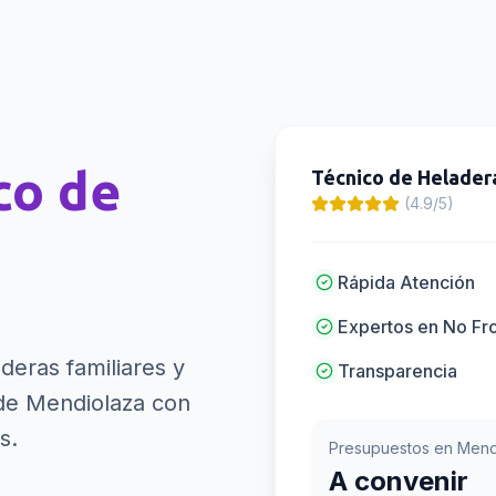
co de
Técnico de Helader
(4.9/5)
Rápida Atención
Expertos en No Fr
deras familiares y
Transparencia
e Mendiolaza con
s.
Presupuestos en
Mend
A convenir