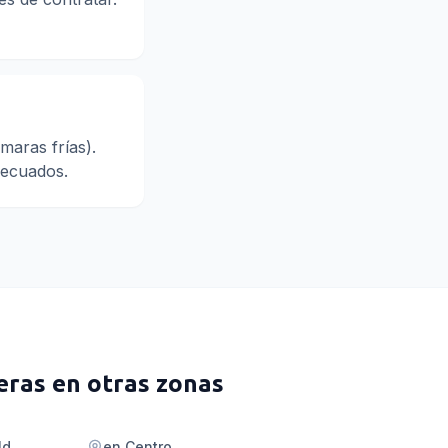
maras frías).
adecuados.
eras
en otras zonas
ld
en
Centro