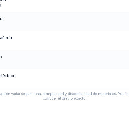
d
ra
añería
o
eléctrico
ueden variar según zona, complejidad y disponibilidad de materiales. Pedí p
conocer el precio exacto.