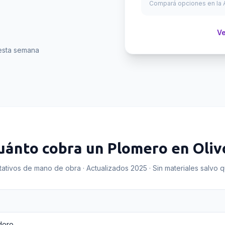
Compará opciones en la A
Ve
esta semana
uánto cobra un
Plomero
en
Oliv
tativos de mano de obra · Actualizados 2025 · Sin materiales salvo 
doro