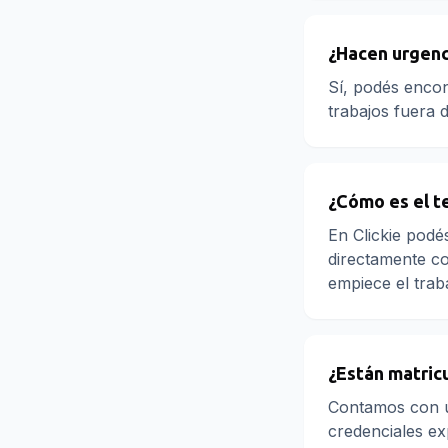
¿Hacen urgenc
Sí, podés encon
trabajos fuera 
¿Cómo es el t
En Clickie podé
directamente co
empiece el trab
¿Están matric
Contamos con u
credenciales exp