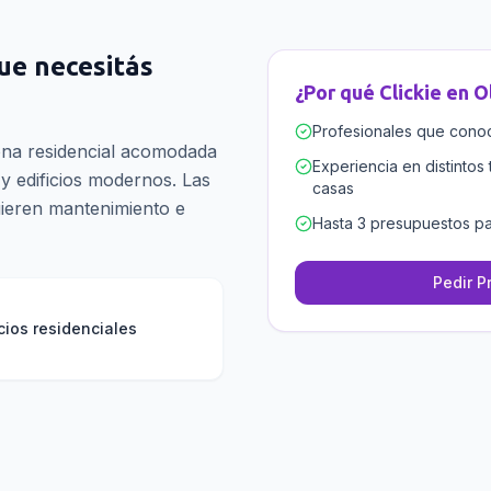
que necesitás
¿Por qué Clickie en
O
Profesionales que conoce
ona residencial acomodada
Experiencia en distintos 
 y edificios modernos. Las
casas
uieren mantenimiento e
Hasta 3 presupuestos pa
Pedir P
cios residenciales