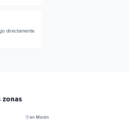
ago directamente
s zonas
en
Morón