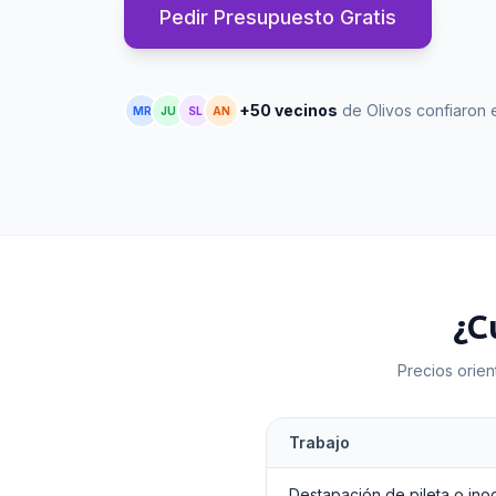
Pedir Presupuesto Gratis
+50 vecinos
de Olivos confiaron 
MR
JU
SL
AN
¿C
Precios orien
Trabajo
Destapación de pileta o ino