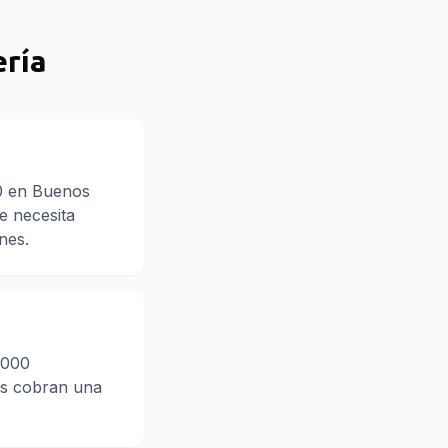
ría
00 en Buenos
se necesita
nes.
.000
os cobran una