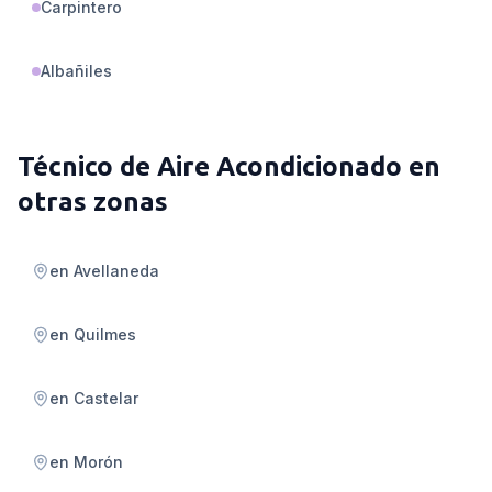
Carpintero
Albañiles
Técnico de Aire Acondicionado
en
otras zonas
en
Avellaneda
en
Quilmes
en
Castelar
en
Morón