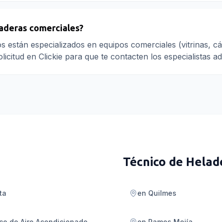
aderas comerciales?
s están especializados en equipos comerciales (vitrinas, cá
olicitud en Clickie para que te contacten los especialistas 
Técnico de Helad
ta
en
Quilmes
co de Aire Acondicionado
en
Ramos Mejía