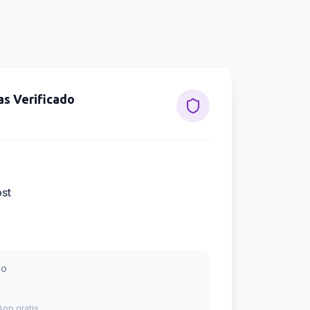
as
Verificado
ost
do
pp gratis