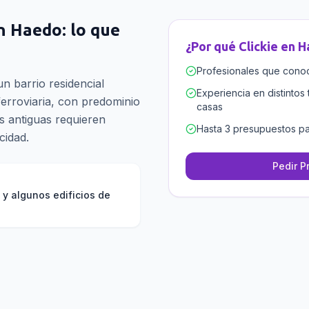
n
Haedo
: lo que
¿Por qué Clickie en
H
Profesionales que conoce
n barrio residencial
Experiencia en distintos 
ferroviaria, con predominio
casas
es antiguas requieren
Hasta 3 presupuestos pa
cidad.
Pedir P
H y algunos edificios de