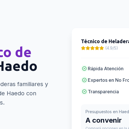
Técnico de Helader
co de
(4.9/5)
Haedo
Rápida Atención
Expertos en No Fr
deras familiares y
Transparencia
de Haedo con
s.
Presupuestos en
Hae
A convenir
Compará opciones en la A