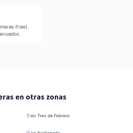
maras frías).
adecuados.
eras
en otras zonas
en
Tres de Febrero
en
Avellaneda