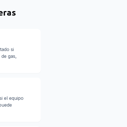
eras
tado si
 de gas,
i el equipo
 puede