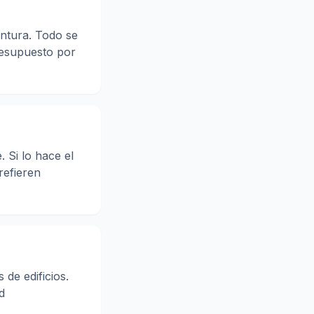
intura. Todo se
resupuesto por
. Si lo hace el
refieren
 de edificios.
d