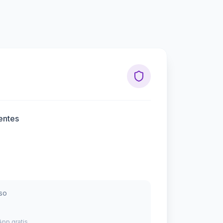
entes
so
pp gratis