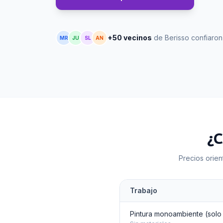
+50 vecinos
de Berisso confiaro
MR
JU
SL
AN
¿C
Precios orien
Trabajo
Pintura monoambiente (solo