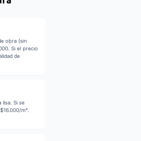
ura
e obra (sin
00. Si el precio
alidad de
lisa. Si se
 $16.000/m².