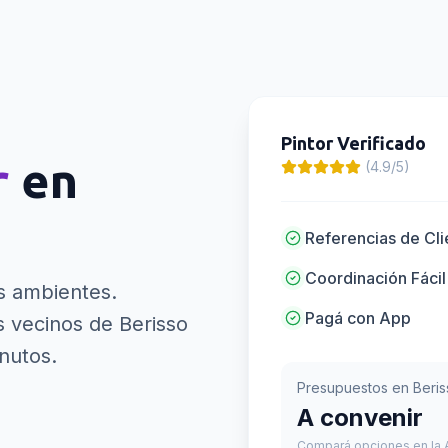
Pintor
Verificado
r
en
(4.9/5)
Referencias de Cli
Coordinación Fácil
us ambientes.
Pagá con App
vecinos de Berisso
nutos.
Presupuestos en
Beris
A convenir
Compará opciones en la A