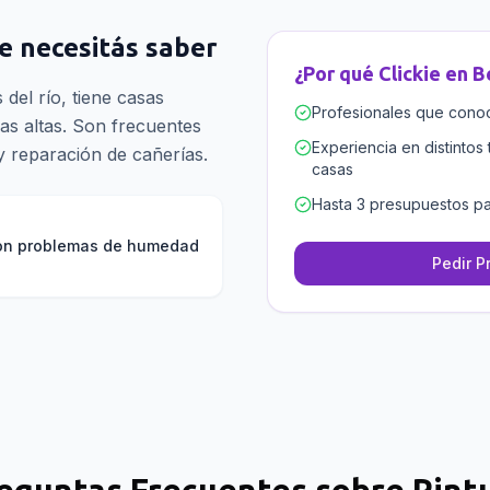
ue necesitás saber
¿Por qué Clickie en
B
s del río, tiene casas
Profesionales que conoce
as altas. Son frecuentes
Experiencia en distintos 
y reparación de cañerías.
casas
Hasta 3 presupuestos pa
con problemas de humedad
Pedir P