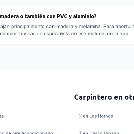
 madera o también con PVC y aluminio?
ajan principalmente con madera y melamina. Para abertura
damos buscar un especialista en ese material en la app.
Carpintero
en ot
ta
en
Los Hornos
co de Aire Acondicionado
en
Casco Urbano