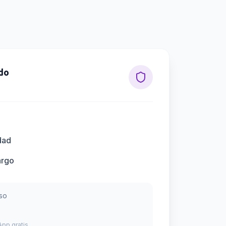
do
dad
argo
so
pp gratis