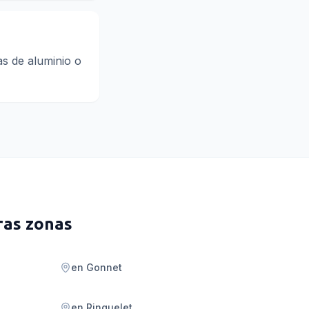
s de aluminio o
ras zonas
en
Gonnet
en
Ringuelet