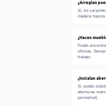
¿Arreglan puer
Sí, los carpinte
madera maciza y 
¿Hacen muebl
Podés encontrar
oficinas. Siemp
trabajo.
¿Instalan abe
Sí, podés solic
aberturas nueva
perimetral).