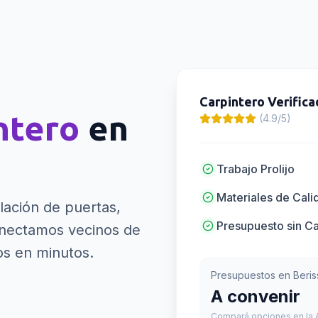
Carpintero
Verifica
ntero
en
(4.9/5)
Trabajo Prolijo
Materiales de Cali
lación de puertas,
Presupuesto sin C
ectamos vecinos de
os en minutos.
Presupuestos en
Beris
A convenir
Compará opciones en la A