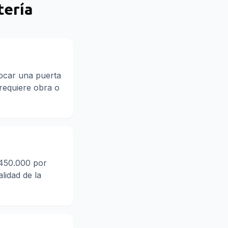
tería
locar una puerta
 requiere obra o
$450.000 por
lidad de la