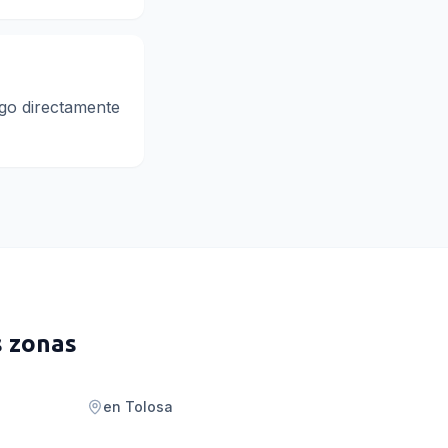
ago directamente
s zonas
en
Tolosa