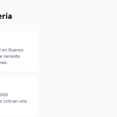
ría
00 en Buenos
se necesita
nes.
.000
os cobran una