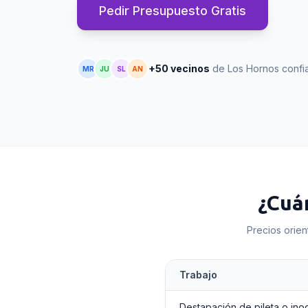
Pedir Presupuesto Gratis
+50 vecinos
de Los Hornos confi
MR
JU
SL
AN
¿Cuá
Precios orien
Trabajo
Destapación de pileta o ino