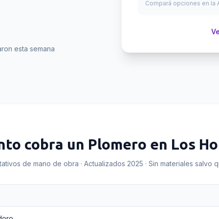
Compará opciones en la A
Ve
aron esta semana
nto cobra un
Plomero
en
Los Ho
tativos de mano de obra · Actualizados 2025 · Sin materiales salvo 
doro