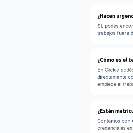
¿Hacen urgenc
Sí, podés encon
trabajos fuera 
¿Cómo es el t
En Clickie podé
directamente co
empiece el trab
¿Están matric
Contamos con u
credenciales exp