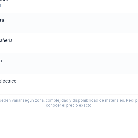
d
ra
añería
o
eléctrico
ueden variar según zona, complejidad y disponibilidad de materiales. Pedí p
conocer el precio exacto.