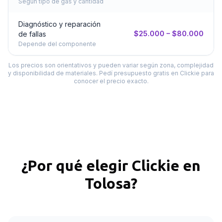
Según tipo de gas y cantidad
Diagnóstico y reparación
$25.000 – $80.000
de fallas
Depende del componente
Los precios son orientativos y pueden variar según zona, complejidad
y disponibilidad de materiales. Pedí presupuesto gratis en Clickie para
conocer el precio exacto.
¿Por qué elegir Clickie en
Tolosa
?