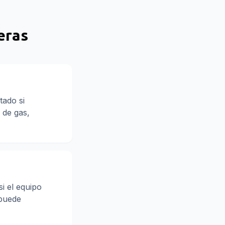
eras
tado si
 de gas,
i el equipo
 puede