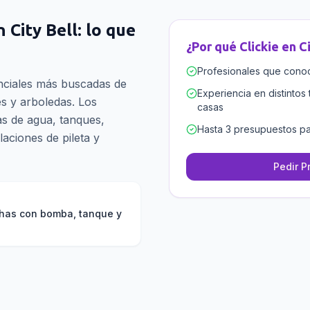
n
City Bell
: lo que
¿Por qué Clickie en
Ci
Profesionales que conoce
enciales más buscadas de
Experiencia en distintos 
es y arboledas. Los
casas
s de agua, tanques,
Hasta 3 presupuestos pa
laciones de pileta y
Pedir P
chas con bomba, tanque y