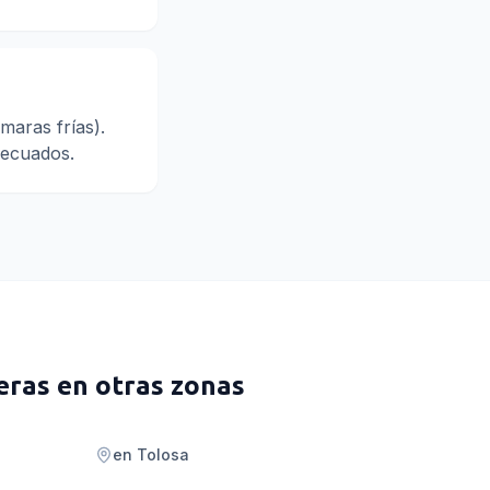
maras frías).
adecuados.
eras
en otras zonas
en
Tolosa