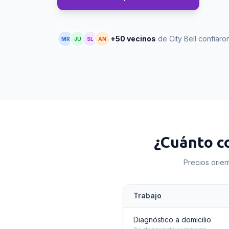
+50 vecinos
de City Bell confiar
MR
JU
SL
AN
¿Cuánto c
Precios orien
Trabajo
Diagnóstico a domicilio