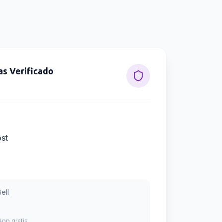
as
Verificado
ost
Bell
pp gratis