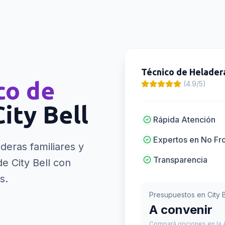
Técnico de Helader
co de
(4.9/5)
City Bell
Rápida Atención
Expertos en No Fr
deras familiares y
Transparencia
 City Bell con
s.
Presupuestos en
City 
A convenir
Compará opciones en la A